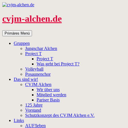
Zum
Inhalt
springen
cvjm-alchen.de
Suchen
Primäres Menü
Gruppen
Jungschar Alchen
Project T
Project T
Was geht bei Project T?
Volleyball
Posaunenchor
Das sind wir!
CVJM Alchen
Wir über uns
Mitglied werden
Pariser Basis
125 Jahre
Vorstand
Schutzkonzept des CVJM Alchen e.V.
Links
AUF!leben