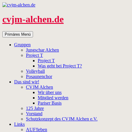
Zum
Inhalt
springen
cvjm-alchen.de
Suchen
Primäres Menü
Gruppen
Jungschar Alchen
Project T
Project T
Was geht bei Project T?
Volleyball
Posaunenchor
Das sind wir!
CVJM Alchen
Wir über uns
Mitglied werden
Pariser Basis
125 Jahre
Vorstand
Schutzkonzept des CVJM Alchen e.V.
Links
AUF!leben