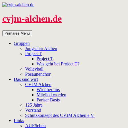
Zum
Inhalt
springen
cvjm-alchen.de
Suchen
Primäres Menü
Gruppen
Jungschar Alchen
Project T
Project T
Was geht bei Project T?
Volleyball
Posaunenchor
Das sind wir!
CVJM Alchen
Wir über uns
Mitglied werden
Pariser Basis
125 Jahre
Vorstand
Schutzkonzept des CVJM Alchen e.V.
Links
AUF!leben