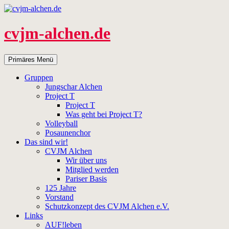
Zum
Inhalt
springen
cvjm-alchen.de
Suchen
Primäres Menü
Gruppen
Jungschar Alchen
Project T
Project T
Was geht bei Project T?
Volleyball
Posaunenchor
Das sind wir!
CVJM Alchen
Wir über uns
Mitglied werden
Pariser Basis
125 Jahre
Vorstand
Schutzkonzept des CVJM Alchen e.V.
Links
AUF!leben