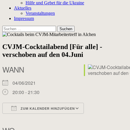
Hilfe und Gebet für die Ukraine
Aktuelles
Veranstaltungen
Impressum
Suchen
nach:
CVJM-Cocktailabend [Für alle] -
verschoben auf den 04.Juni
WANN
04/06/2021
20:00 - 21:30
ZUM KALENDER HINZUFÜGEN
ICS herunterladen
Google Kalender
iCalendar
Office 365
Outlook Live