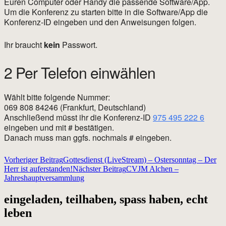
Euren Computer oder Handy die passende Software/App.
Um die Konferenz zu starten bitte in die Software/App die
Konferenz-ID eingeben und den Anweisungen folgen.
Ihr braucht
kein
Passwort.
2 Per Telefon einwählen
Wählt bitte folgende Nummer:
069 808 84246 (Frankfurt, Deutschland)
Anschließend müsst ihr die Konferenz-ID
975 495 222 6
eingeben und mit # bestätigen.
Danach muss man ggfs. nochmals # eingeben.
Beitragsnavigation
Vorheriger Beitrag
Gottesdienst (LiveStream) – Ostersonntag – Der
Herr ist auferstanden!
Nächster Beitrag
CVJM Alchen –
Jahreshauptversammlung
eingeladen, teilhaben, spass haben, echt
leben