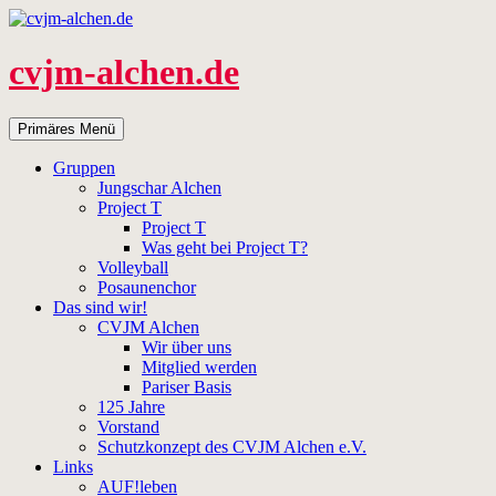
Zum
Inhalt
springen
cvjm-alchen.de
Suchen
Primäres Menü
Gruppen
Jungschar Alchen
Project T
Project T
Was geht bei Project T?
Volleyball
Posaunenchor
Das sind wir!
CVJM Alchen
Wir über uns
Mitglied werden
Pariser Basis
125 Jahre
Vorstand
Schutzkonzept des CVJM Alchen e.V.
Links
AUF!leben