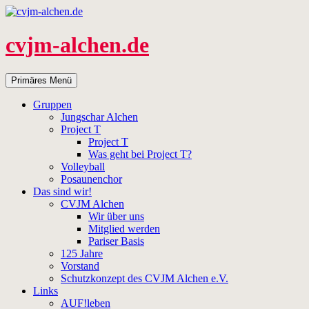
Zum
Inhalt
springen
cvjm-alchen.de
Suchen
Primäres Menü
Gruppen
Jungschar Alchen
Project T
Project T
Was geht bei Project T?
Volleyball
Posaunenchor
Das sind wir!
CVJM Alchen
Wir über uns
Mitglied werden
Pariser Basis
125 Jahre
Vorstand
Schutzkonzept des CVJM Alchen e.V.
Links
AUF!leben