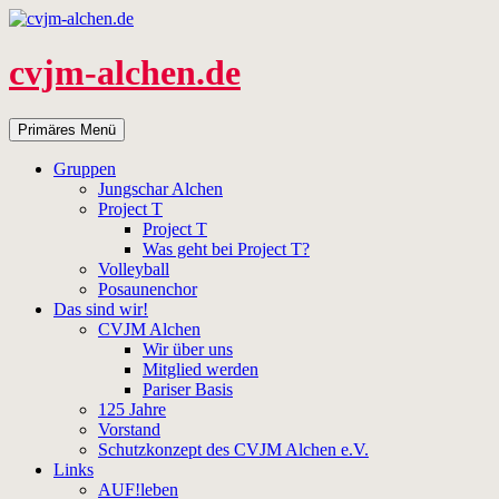
Zum
Inhalt
springen
cvjm-alchen.de
Suchen
Primäres Menü
Gruppen
Jungschar Alchen
Project T
Project T
Was geht bei Project T?
Volleyball
Posaunenchor
Das sind wir!
CVJM Alchen
Wir über uns
Mitglied werden
Pariser Basis
125 Jahre
Vorstand
Schutzkonzept des CVJM Alchen e.V.
Links
AUF!leben