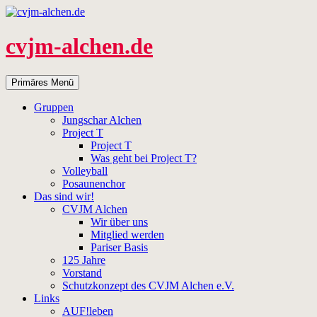
Zum
Inhalt
springen
cvjm-alchen.de
Suchen
Primäres Menü
Gruppen
Jungschar Alchen
Project T
Project T
Was geht bei Project T?
Volleyball
Posaunenchor
Das sind wir!
CVJM Alchen
Wir über uns
Mitglied werden
Pariser Basis
125 Jahre
Vorstand
Schutzkonzept des CVJM Alchen e.V.
Links
AUF!leben