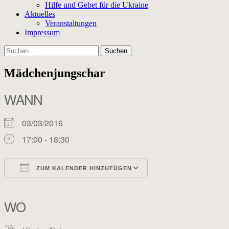
Hilfe und Gebet für die Ukraine
Aktuelles
Veranstaltungen
Impressum
Suchen
nach:
Mädchenjungschar
WANN
03/03/2016
17:00 - 18:30
ZUM KALENDER HINZUFÜGEN
ICS herunterladen
Google Kalender
iCalendar
Office 365
Outlook Live
WO