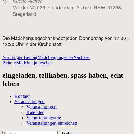
Kirche Alchen
Vor der Nörr 26, Freudenberg-Alchen, NRW, 57258,
Siegerland
Die Mädchenjungschar findet jeden Donnerstag von 17:00 –
18:30 Uhr in der Kirche statt.
Beitragsnavigation
Vorheriger Beitrag
Mädchenjungschar
Nächster
Beitrag
Mädchenjungschar
eingeladen, teilhaben, spass haben, echt
leben
Kontakt
Veranstaltungen
Veranstaltungen
Kalender
Veranstaltungsorte
Veranstaltungen einreichen
Suchen