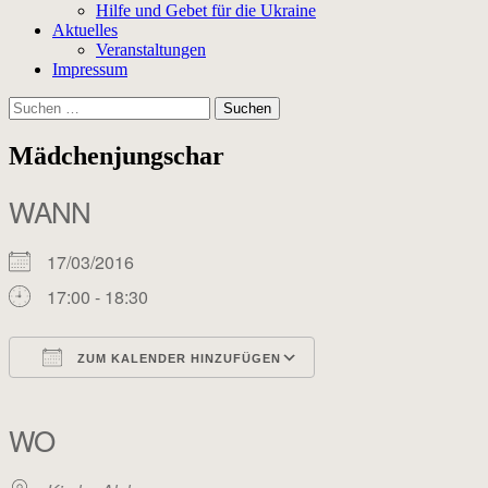
Hilfe und Gebet für die Ukraine
Aktuelles
Veranstaltungen
Impressum
Suchen
nach:
Mädchenjungschar
WANN
17/03/2016
17:00 - 18:30
ZUM KALENDER HINZUFÜGEN
ICS herunterladen
Google Kalender
iCalendar
Office 365
Outlook Live
WO