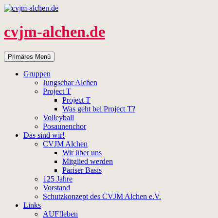
Zum
Inhalt
springen
cvjm-alchen.de
Suchen
Primäres Menü
Gruppen
Jungschar Alchen
Project T
Project T
Was geht bei Project T?
Volleyball
Posaunenchor
Das sind wir!
CVJM Alchen
Wir über uns
Mitglied werden
Pariser Basis
125 Jahre
Vorstand
Schutzkonzept des CVJM Alchen e.V.
Links
AUF!leben