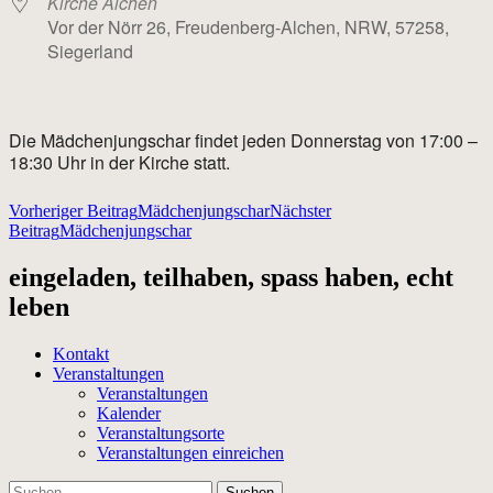
Kirche Alchen
Vor der Nörr 26, Freudenberg-Alchen, NRW, 57258,
Siegerland
Die Mädchenjungschar findet jeden Donnerstag von 17:00 –
18:30 Uhr in der Kirche statt.
Beitragsnavigation
Vorheriger Beitrag
Mädchenjungschar
Nächster
Beitrag
Mädchenjungschar
eingeladen, teilhaben, spass haben, echt
leben
Kontakt
Veranstaltungen
Veranstaltungen
Kalender
Veranstaltungsorte
Veranstaltungen einreichen
Suchen