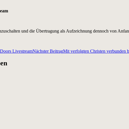
ream
r einzuschalten und die Übertragung als Aufzeichnung dennoch von Anfa
 Doors Livestream
Nächster Beitrag
Mit verfolgten Christen verbunden 
ben