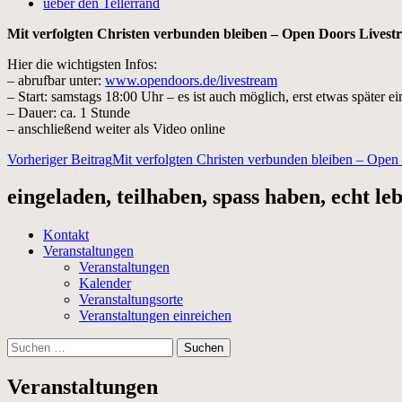
ueber den Tellerrand
Mit verfolgten Christen verbunden bleiben – Open Doors Livest
Hier die wichtigsten Infos:
– abrufbar unter:
www.opendoors.de/livestream
– Start: samstags 18:00 Uhr – es ist auch möglich, erst etwas späte
– Dauer: ca. 1 Stunde
– anschließend weiter als Video online
Beitragsnavigation
Vorheriger Beitrag
Mit verfolgten Christen verbunden bleiben – Open
eingeladen, teilhaben, spass haben, echt le
Kontakt
Veranstaltungen
Veranstaltungen
Kalender
Veranstaltungsorte
Veranstaltungen einreichen
Suchen
nach:
Veranstaltungen