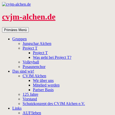
Zum
Inhalt
springen
cvjm-alchen.de
Suchen
Primäres Menü
Gruppen
Jungschar Alchen
Project T
Project T
Was geht bei Project T?
Volleyball
Posaunenchor
Das sind wir!
CVJM Alchen
Wir über uns
Mitglied werden
Pariser Basis
125 Jahre
Vorstand
Schutzkonzept des CVJM Alchen e.V.
Links
AUF!leben