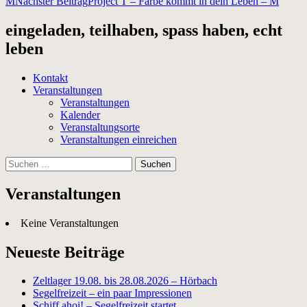
M
Nächster Beitrag
Project T – Farbe kommt in dein Leben – M
eingeladen, teilhaben, spass haben, echt
leben
Kontakt
Veranstaltungen
Veranstaltungen
Kalender
Veranstaltungsorte
Veranstaltungen einreichen
Suchen
nach:
Veranstaltungen
Keine Veranstaltungen
Neueste Beiträge
Zeltlager 19.08. bis 28.08.2026 – Hörbach
Segelfreizeit – ein paar Impressionen
Schiff ahoi! – Segelfreizeit startet