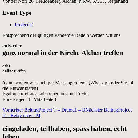
Vor der Nörr 26, Freudenberg-Alchen, NRW, 57258, Siegerland
Event Type
Project T
Entsprechend der gültigen Pandemie-Regeln werden wir uns
entweder
ganz normal in der Kirche Alchen treffen
oder
online treffen
(dann senden wir euch per Messengerdienst (Whatsapp oder Signal
die Einwahldaten)
Egal wie und wo.. wir freuen uns auf Euch!
Eure Project T -Mitarbeiter!
Beitragsnavigation
Vorheriger Beitrag
Project T – Drama1 – B
Nächster Beitrag
Project
T – Relay race – M
eingeladen, teilhaben, spass haben, echt
leben