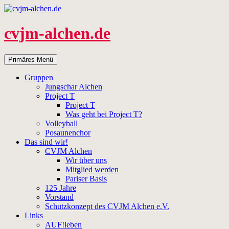
Zum
Inhalt
springen
cvjm-alchen.de
Suchen
Primäres Menü
Gruppen
Jungschar Alchen
Project T
Project T
Was geht bei Project T?
Volleyball
Posaunenchor
Das sind wir!
CVJM Alchen
Wir über uns
Mitglied werden
Pariser Basis
125 Jahre
Vorstand
Schutzkonzept des CVJM Alchen e.V.
Links
AUF!leben