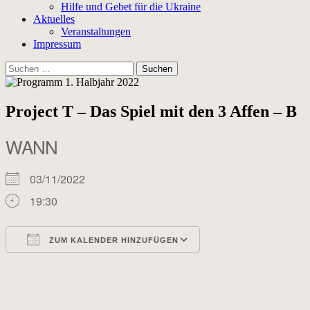
Hilfe und Gebet für die Ukraine
Aktuelles
Veranstaltungen
Impressum
Suchen
nach:
Project T – Das Spiel mit den 3 Affen – B
WANN
03/11/2022
19:30
ZUM KALENDER HINZUFÜGEN
ICS herunterladen
Google Kalender
iCalendar
Office 365
Outlook Live