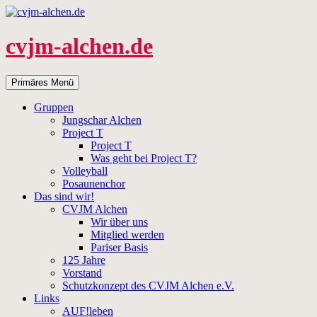
Zum
Inhalt
springen
cvjm-alchen.de
Suchen
Primäres Menü
Gruppen
Jungschar Alchen
Project T
Project T
Was geht bei Project T?
Volleyball
Posaunenchor
Das sind wir!
CVJM Alchen
Wir über uns
Mitglied werden
Pariser Basis
125 Jahre
Vorstand
Schutzkonzept des CVJM Alchen e.V.
Links
AUF!leben