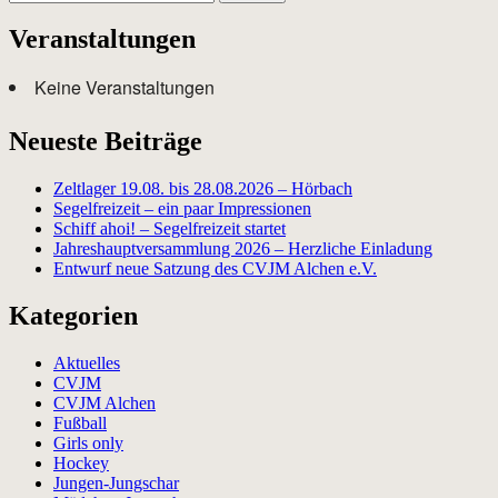
nach:
Veranstaltungen
Keine Veranstaltungen
Neueste Beiträge
Zeltlager 19.08. bis 28.08.2026 – Hörbach
Segelfreizeit – ein paar Impressionen
Schiff ahoi! – Segelfreizeit startet
Jahreshauptversammlung 2026 – Herzliche Einladung
Entwurf neue Satzung des CVJM Alchen e.V.
Kategorien
Aktuelles
CVJM
CVJM Alchen
Fußball
Girls only
Hockey
Jungen-Jungschar