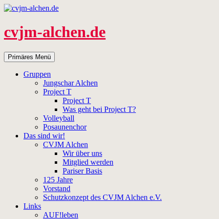
Zum
Inhalt
springen
cvjm-alchen.de
Suchen
Primäres Menü
Gruppen
Jungschar Alchen
Project T
Project T
Was geht bei Project T?
Volleyball
Posaunenchor
Das sind wir!
CVJM Alchen
Wir über uns
Mitglied werden
Pariser Basis
125 Jahre
Vorstand
Schutzkonzept des CVJM Alchen e.V.
Links
AUF!leben