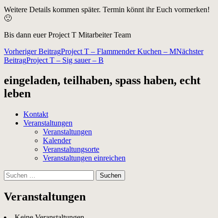
Weitere Details kommen später. Termin könnt ihr Euch vormerken!
🙂
Bis dann euer Project T Mitarbeiter Team
Beitragsnavigation
Vorheriger Beitrag
Project T – Flammender Kuchen – M
Nächster
Beitrag
Project T – Sig sauer – B
eingeladen, teilhaben, spass haben, echt
leben
Kontakt
Veranstaltungen
Veranstaltungen
Kalender
Veranstaltungsorte
Veranstaltungen einreichen
Suchen
nach:
Veranstaltungen
Keine Veranstaltungen