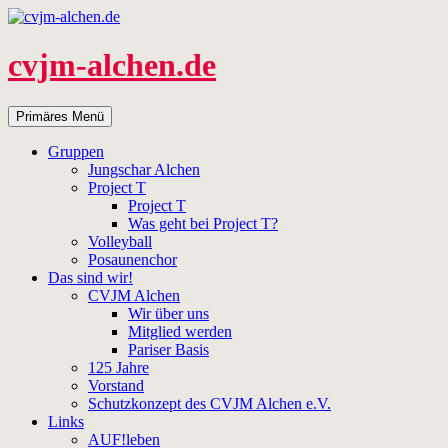
Zum
Inhalt
springen
cvjm-alchen.de
Suchen
Primäres Menü
Gruppen
Jungschar Alchen
Project T
Project T
Was geht bei Project T?
Volleyball
Posaunenchor
Das sind wir!
CVJM Alchen
Wir über uns
Mitglied werden
Pariser Basis
125 Jahre
Vorstand
Schutzkonzept des CVJM Alchen e.V.
Links
AUF!leben