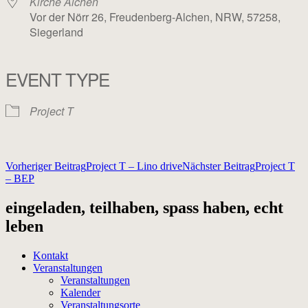
Kirche Alchen
Vor der Nörr 26, Freudenberg-Alchen, NRW, 57258,
Siegerland
EVENT TYPE
Project T
Beitragsnavigation
Vorheriger Beitrag
Project T – Lino drive
Nächster Beitrag
Project T
– BEP
eingeladen, teilhaben, spass haben, echt
leben
Kontakt
Veranstaltungen
Veranstaltungen
Kalender
Veranstaltungsorte