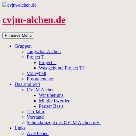
Zum
Inhalt
springen
cvjm-alchen.de
Suchen
Primäres Menü
Gruppen
Jungschar Alchen
Project T
Project T
Was geht bei Project T?
Volleyball
Posaunenchor
Das sind wir!
CVJM Alchen
Wir über uns
Mitglied werden
Pariser Basis
125 Jahre
Vorstand
Schutzkonzept des CVJM Alchen e.V.
Links
AUF!leben