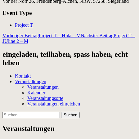
Vor der Nörr 26, Freudenberg-Alchen, NRW, 57258, Siegerland
Event Type
Project T
Beitragsnavigation
Vorheriger Beitrag
Project T – Hula – M
Nächster Beitrag
Project T –
JUline 2 – M
eingeladen, teilhaben, spass haben, echt
leben
Kontakt
Veranstaltungen
Veranstaltungen
Kalender
Veranstaltungsorte
Veranstaltungen einreichen
Suchen
nach:
Veranstaltungen