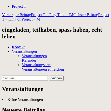
Project T
Beitragsnavigation
Vorheriger Beitrag
Project T – Play Time – B
Nächster Beitrag
Project
T – King of Project – M
eingeladen, teilhaben, spass haben, echt
leben
Kontakt
Veranstaltungen
Veranstaltungen
Kalender
Veranstaltungsorte
Veranstaltungen einreichen
Suchen
nach:
Veranstaltungen
Keine Veranstaltungen
Neueste Beiträge