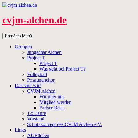
Zum
Inhalt
springen
cvjm-alchen.de
Suchen
Primäres Menü
Gruppen
Jungschar Alchen
Project T
Project T
Was geht bei Project T?
Volleyball
Posaunenchor
Das sind wir!
CVJM Alchen
Wir über uns
Mitglied werden
Pariser Basis
125 Jahre
Vorstand
Schutzkonzept des CVJM Alchen e.V.
Links
AUF!leben