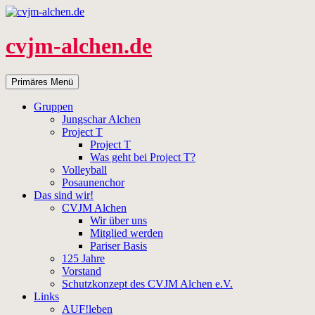
Zum
Inhalt
springen
cvjm-alchen.de
Suchen
Primäres Menü
Gruppen
Jungschar Alchen
Project T
Project T
Was geht bei Project T?
Volleyball
Posaunenchor
Das sind wir!
CVJM Alchen
Wir über uns
Mitglied werden
Pariser Basis
125 Jahre
Vorstand
Schutzkonzept des CVJM Alchen e.V.
Links
AUF!leben