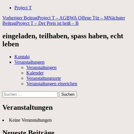
Project T
Beitragsnavigation
Vorheriger Beitrag
Project T – AGBWA Offene Tür – M
Nächster
Beitrag
Project T – Der Preis ist heiß – B
eingeladen, teilhaben, spass haben, echt
leben
Kontakt
Veranstaltungen
Veranstaltungen
Kalender
Veranstaltungsorte
Veranstaltungen einreichen
Suchen
nach:
Veranstaltungen
Keine Veranstaltungen
Neueste Beiträge