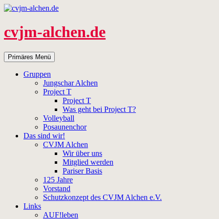
Zum
Inhalt
springen
cvjm-alchen.de
Suchen
Primäres Menü
Gruppen
Jungschar Alchen
Project T
Project T
Was geht bei Project T?
Volleyball
Posaunenchor
Das sind wir!
CVJM Alchen
Wir über uns
Mitglied werden
Pariser Basis
125 Jahre
Vorstand
Schutzkonzept des CVJM Alchen e.V.
Links
AUF!leben