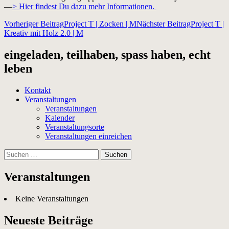
—
> Hier findest Du dazu mehr Informationen.
Beitragsnavigation
Vorheriger Beitrag
Project T | Zocken | M
Nächster Beitrag
Project T |
Kreativ mit Holz 2.0 | M
eingeladen, teilhaben, spass haben, echt
leben
Kontakt
Veranstaltungen
Veranstaltungen
Kalender
Veranstaltungsorte
Veranstaltungen einreichen
Suchen
nach:
Veranstaltungen
Keine Veranstaltungen
Neueste Beiträge