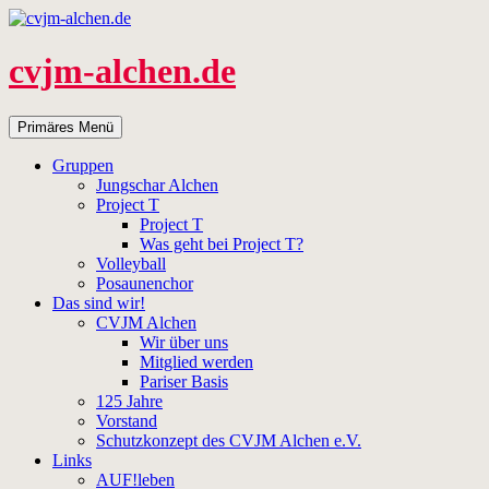
Zum
Inhalt
springen
cvjm-alchen.de
Suchen
Primäres Menü
Gruppen
Jungschar Alchen
Project T
Project T
Was geht bei Project T?
Volleyball
Posaunenchor
Das sind wir!
CVJM Alchen
Wir über uns
Mitglied werden
Pariser Basis
125 Jahre
Vorstand
Schutzkonzept des CVJM Alchen e.V.
Links
AUF!leben