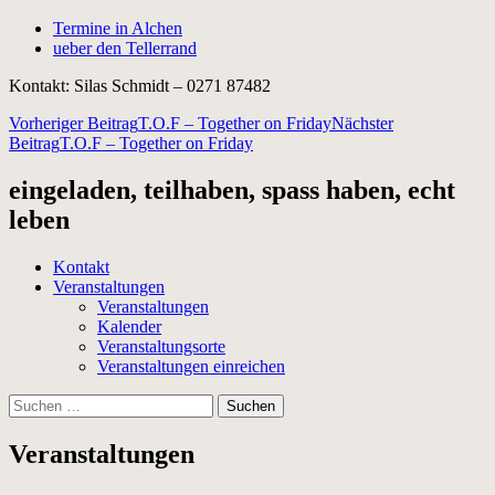
Termine in Alchen
ueber den Tellerrand
Kontakt: Silas Schmidt – 0271 87482
Beitragsnavigation
Vorheriger Beitrag
T.O.F – Together on Friday
Nächster
Beitrag
T.O.F – Together on Friday
eingeladen, teilhaben, spass haben, echt
leben
Kontakt
Veranstaltungen
Veranstaltungen
Kalender
Veranstaltungsorte
Veranstaltungen einreichen
Suchen
nach:
Veranstaltungen