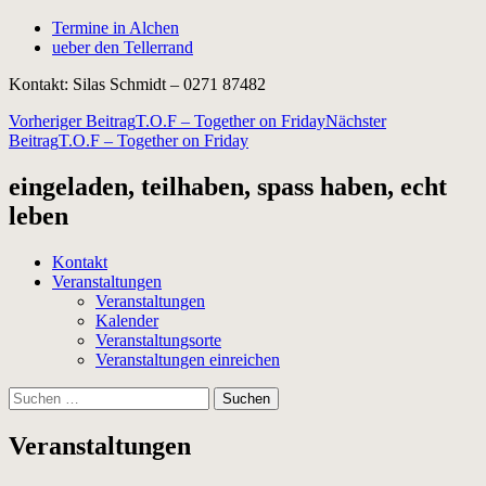
Termine in Alchen
ueber den Tellerrand
Kontakt: Silas Schmidt – 0271 87482
Beitragsnavigation
Vorheriger Beitrag
T.O.F – Together on Friday
Nächster
Beitrag
T.O.F – Together on Friday
eingeladen, teilhaben, spass haben, echt
leben
Kontakt
Veranstaltungen
Veranstaltungen
Kalender
Veranstaltungsorte
Veranstaltungen einreichen
Suchen
nach:
Veranstaltungen