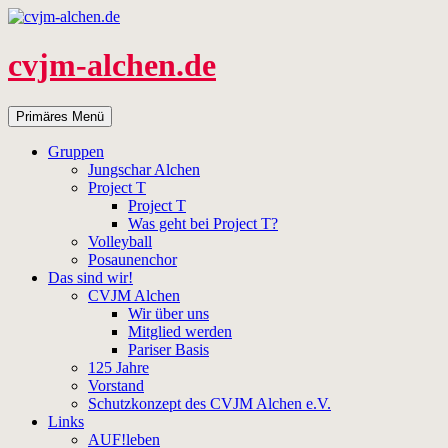
Zum
Inhalt
springen
cvjm-alchen.de
Suchen
Primäres Menü
Gruppen
Jungschar Alchen
Project T
Project T
Was geht bei Project T?
Volleyball
Posaunenchor
Das sind wir!
CVJM Alchen
Wir über uns
Mitglied werden
Pariser Basis
125 Jahre
Vorstand
Schutzkonzept des CVJM Alchen e.V.
Links
AUF!leben