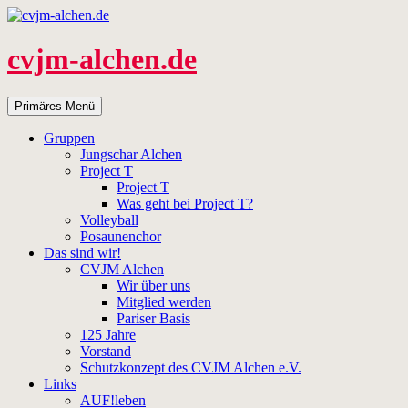
Zum
Inhalt
springen
cvjm-alchen.de
Suchen
Primäres Menü
Gruppen
Jungschar Alchen
Project T
Project T
Was geht bei Project T?
Volleyball
Posaunenchor
Das sind wir!
CVJM Alchen
Wir über uns
Mitglied werden
Pariser Basis
125 Jahre
Vorstand
Schutzkonzept des CVJM Alchen e.V.
Links
AUF!leben