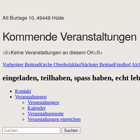
Alt Burlage 10, 49448 Hüde
Kommende Veranstaltungen
<li>Keine Veranstaltungen an diesem Ort</li>
Beitragsnavigation
Vorheriger Beitrag
Kirche Oberholzklau
Nächster Beitrag
Friedhof Alc
eingeladen, teilhaben, spass haben, echt le
Kontakt
Veranstaltungen
Veranstaltungen
Kalender
Veranstaltungsorte
Veranstaltungen einreichen
Suchen
nach: