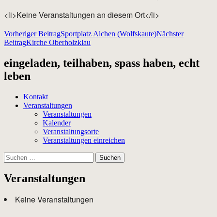
<li>Keine Veranstaltungen an diesem Ort</li>
Beitragsnavigation
Vorheriger Beitrag
Sportplatz Alchen (Wolfskaute)
Nächster
Beitrag
Kirche Oberholzklau
eingeladen, teilhaben, spass haben, echt
leben
Kontakt
Veranstaltungen
Veranstaltungen
Kalender
Veranstaltungsorte
Veranstaltungen einreichen
Suchen
nach:
Veranstaltungen
Keine Veranstaltungen