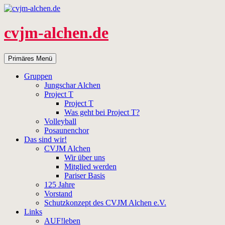
Zum
Inhalt
springen
cvjm-alchen.de
Suchen
Primäres Menü
Gruppen
Jungschar Alchen
Project T
Project T
Was geht bei Project T?
Volleyball
Posaunenchor
Das sind wir!
CVJM Alchen
Wir über uns
Mitglied werden
Pariser Basis
125 Jahre
Vorstand
Schutzkonzept des CVJM Alchen e.V.
Links
AUF!leben