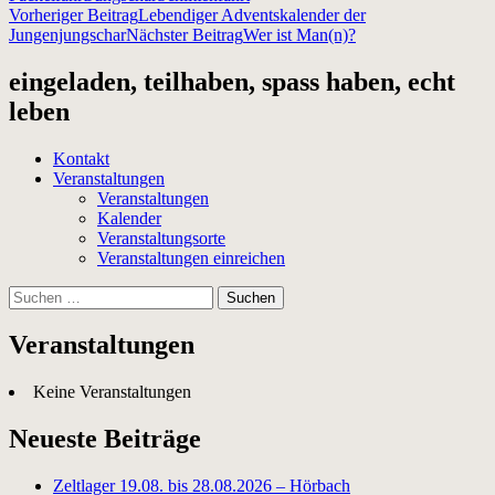
Beitragsnavigation
Vorheriger Beitrag
Lebendiger Adventskalender der
Jungenjungschar
Nächster Beitrag
Wer ist Man(n)?
eingeladen, teilhaben, spass haben, echt
leben
Kontakt
Veranstaltungen
Veranstaltungen
Kalender
Veranstaltungsorte
Veranstaltungen einreichen
Suchen
nach:
Veranstaltungen
Keine Veranstaltungen
Neueste Beiträge
Zeltlager 19.08. bis 28.08.2026 – Hörbach