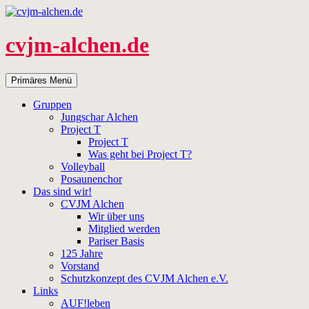
Zum
Inhalt
springen
cvjm-alchen.de
Suchen
Primäres Menü
Gruppen
Jungschar Alchen
Project T
Project T
Was geht bei Project T?
Volleyball
Posaunenchor
Das sind wir!
CVJM Alchen
Wir über uns
Mitglied werden
Pariser Basis
125 Jahre
Vorstand
Schutzkonzept des CVJM Alchen e.V.
Links
AUF!leben