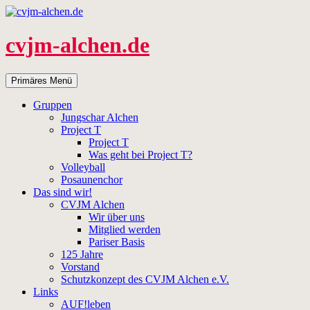
Zum
Inhalt
springen
cvjm-alchen.de
Suchen
Primäres Menü
Gruppen
Jungschar Alchen
Project T
Project T
Was geht bei Project T?
Volleyball
Posaunenchor
Das sind wir!
CVJM Alchen
Wir über uns
Mitglied werden
Pariser Basis
125 Jahre
Vorstand
Schutzkonzept des CVJM Alchen e.V.
Links
AUF!leben