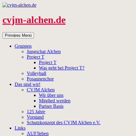
Zum
Inhalt
springen
cvjm-alchen.de
Suchen
Primäres Menü
Gruppen
Jungschar Alchen
Project T
Project T
Was geht bei Project T?
Volleyball
Posaunenchor
Das sind wir!
CVJM Alchen
Wir über uns
Mitglied werden
Pariser Basis
125 Jahre
Vorstand
Schutzkonzept des CVJM Alchen e.V.
Links
AUF!leben