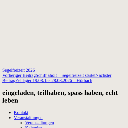
Segelfreizeit 2026
Beitragsnavigation
Vorheriger Beitrag
Schiff ahoi! – Segelfreizeit startet
Nächster
Beitrag
Zeltlager 19.08. bis 28.08.2026 – Hörbach
eingeladen, teilhaben, spass haben, echt
leben
Kontakt
Veranstaltungen
Veranstaltungen
Kalender