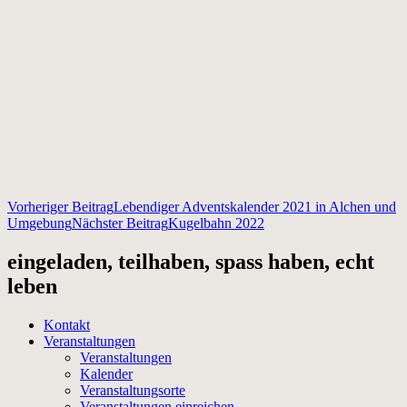
Beitragsnavigation
Vorheriger Beitrag
Lebendiger Adventskalender 2021 in Alchen und
Umgebung
Nächster Beitrag
Kugelbahn 2022
eingeladen, teilhaben, spass haben, echt
leben
Kontakt
Veranstaltungen
Veranstaltungen
Kalender
Veranstaltungsorte
Veranstaltungen einreichen