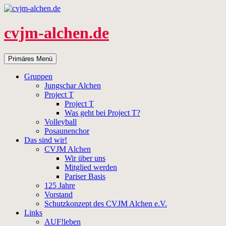
Zum
Inhalt
springen
cvjm-alchen.de
Suchen
Primäres Menü
Gruppen
Jungschar Alchen
Project T
Project T
Was geht bei Project T?
Volleyball
Posaunenchor
Das sind wir!
CVJM Alchen
Wir über uns
Mitglied werden
Pariser Basis
125 Jahre
Vorstand
Schutzkonzept des CVJM Alchen e.V.
Links
AUF!leben