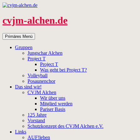
Zum
Inhalt
springen
cvjm-alchen.de
Suchen
Primäres Menü
Gruppen
Jungschar Alchen
Project T
Project T
Was geht bei Project T?
Volleyball
Posaunenchor
Das sind wir!
CVJM Alchen
Wir über uns
Mitglied werden
Pariser Basis
125 Jahre
Vorstand
Schutzkonzept des CVJM Alchen e.V.
Links
AUF!leben