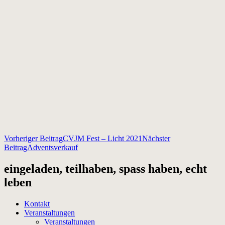
Beitragsnavigation
Vorheriger Beitrag
CVJM Fest – Licht 2021
Nächster
Beitrag
Adventsverkauf
eingeladen, teilhaben, spass haben, echt
leben
Kontakt
Veranstaltungen
Veranstaltungen