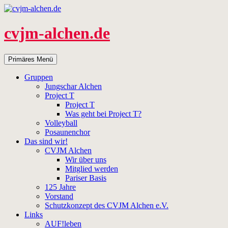
Zum
Inhalt
springen
cvjm-alchen.de
Suchen
Primäres Menü
Gruppen
Jungschar Alchen
Project T
Project T
Was geht bei Project T?
Volleyball
Posaunenchor
Das sind wir!
CVJM Alchen
Wir über uns
Mitglied werden
Pariser Basis
125 Jahre
Vorstand
Schutzkonzept des CVJM Alchen e.V.
Links
AUF!leben