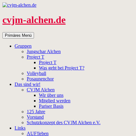
Zum
Inhalt
springen
cvjm-alchen.de
Suchen
Primäres Menü
Gruppen
Jungschar Alchen
Project T
Project T
Was geht bei Project T?
Volleyball
Posaunenchor
Das sind wir!
CVJM Alchen
Wir über uns
Mitglied werden
Pariser Basis
125 Jahre
Vorstand
Schutzkonzept des CVJM Alchen e.V.
Links
AUF!leben