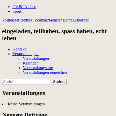
CVJM Alchen
Sport
Beitragsnavigation
Vorheriger Beitrag
Floorball
Nächster Beitrag
Floorball
eingeladen, teilhaben, spass haben, echt
leben
Kontakt
Veranstaltungen
Veranstaltungen
Kalender
Veranstaltungsorte
Veranstaltungen einreichen
Suchen
nach:
Veranstaltungen
Keine Veranstaltungen
Neueste Beiträge