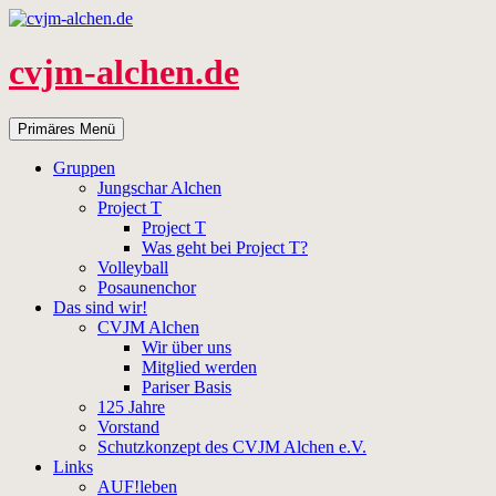
Zum
Inhalt
springen
cvjm-alchen.de
Suchen
Primäres Menü
Gruppen
Jungschar Alchen
Project T
Project T
Was geht bei Project T?
Volleyball
Posaunenchor
Das sind wir!
CVJM Alchen
Wir über uns
Mitglied werden
Pariser Basis
125 Jahre
Vorstand
Schutzkonzept des CVJM Alchen e.V.
Links
AUF!leben