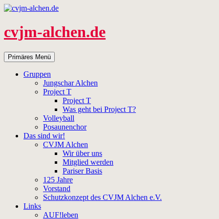
Zum
Inhalt
springen
cvjm-alchen.de
Suchen
Primäres Menü
Gruppen
Jungschar Alchen
Project T
Project T
Was geht bei Project T?
Volleyball
Posaunenchor
Das sind wir!
CVJM Alchen
Wir über uns
Mitglied werden
Pariser Basis
125 Jahre
Vorstand
Schutzkonzept des CVJM Alchen e.V.
Links
AUF!leben