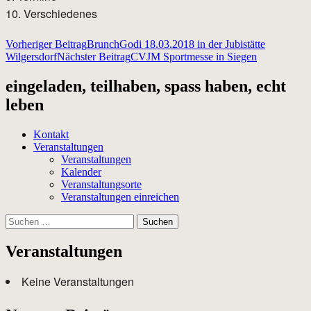
Verschiedenes
Beitragsnavigation
Vorheriger Beitrag
BrunchGodi 18.03.2018 in der Jubistätte
Wilgersdorf
Nächster Beitrag
CVJM Sportmesse in Siegen
eingeladen, teilhaben, spass haben, echt
leben
Kontakt
Veranstaltungen
Veranstaltungen
Kalender
Veranstaltungsorte
Veranstaltungen einreichen
Suchen
nach:
Veranstaltungen
Keine Veranstaltungen