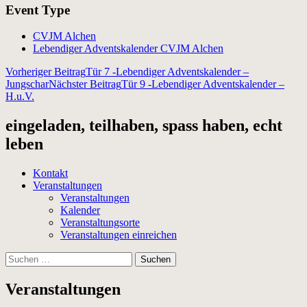
Event Type
CVJM Alchen
Lebendiger Adventskalender CVJM Alchen
Beitragsnavigation
Vorheriger Beitrag
Tür 7 -Lebendiger Adventskalender –
Jungschar
Nächster Beitrag
Tür 9 -Lebendiger Adventskalender –
H.u.V.
eingeladen, teilhaben, spass haben, echt
leben
Kontakt
Veranstaltungen
Veranstaltungen
Kalender
Veranstaltungsorte
Veranstaltungen einreichen
Suchen
nach:
Veranstaltungen