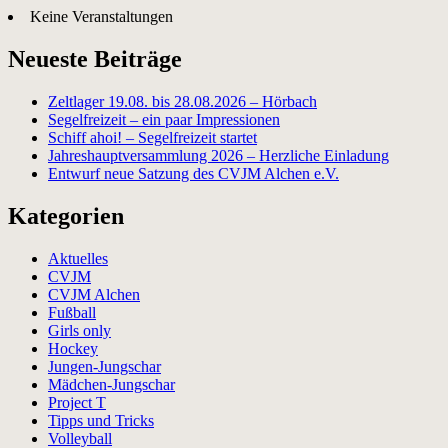
Keine Veranstaltungen
Neueste Beiträge
Zeltlager 19.08. bis 28.08.2026 – Hörbach
Segelfreizeit – ein paar Impressionen
Schiff ahoi! – Segelfreizeit startet
Jahreshauptversammlung 2026 – Herzliche Einladung
Entwurf neue Satzung des CVJM Alchen e.V.
Kategorien
Aktuelles
CVJM
CVJM Alchen
Fußball
Girls only
Hockey
Jungen-Jungschar
Mädchen-Jungschar
Project T
Tipps und Tricks
Volleyball