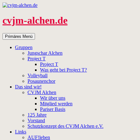
Zum
Inhalt
springen
cvjm-alchen.de
Suchen
Primäres Menü
Gruppen
Jungschar Alchen
Project T
Project T
Was geht bei Project T?
Volleyball
Posaunenchor
Das sind wir!
CVJM Alchen
Wir über uns
Mitglied werden
Pariser Basis
125 Jahre
Vorstand
Schutzkonzept des CVJM Alchen e.V.
Links
AUF!leben