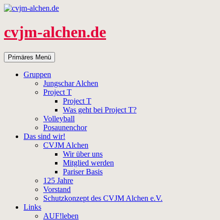
Zum
Inhalt
springen
cvjm-alchen.de
Suchen
Primäres Menü
Gruppen
Jungschar Alchen
Project T
Project T
Was geht bei Project T?
Volleyball
Posaunenchor
Das sind wir!
CVJM Alchen
Wir über uns
Mitglied werden
Pariser Basis
125 Jahre
Vorstand
Schutzkonzept des CVJM Alchen e.V.
Links
AUF!leben