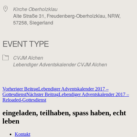
Kirche Oberholzklau
Alte Straße 31, Freudenberg-Oberholzklau, NRW,
57258, Siegerland
EVENT TYPE
CVJM Alchen
Lebendiger Adventskalender CVJM Alchen
Beitragsnavigation
Vorheriger Beitrag
Lebendiger Adventskalender 2017 –
Gottesdienst
Nächster Beitrag
Lebendiger Adventskalender 2017 –
Reloaded-Gottesdienst
eingeladen, teilhaben, spass haben, echt
leben
Kontakt