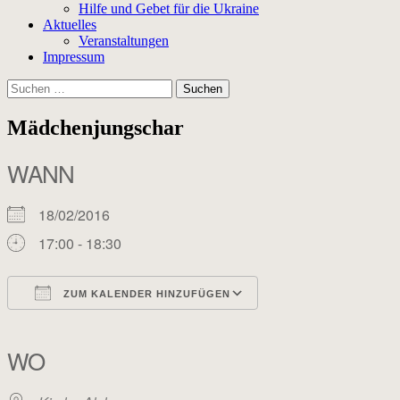
Hilfe und Gebet für die Ukraine
Aktuelles
Veranstaltungen
Impressum
Suchen
nach:
Mädchenjungschar
WANN
18/02/2016
17:00 - 18:30
ZUM KALENDER HINZUFÜGEN
ICS herunterladen
Google Kalender
iCalendar
Office 365
Outlook Live
WO