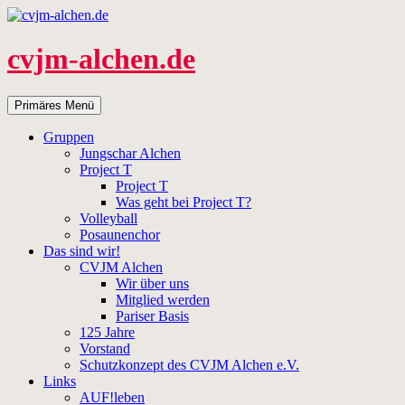
Zum
Inhalt
springen
cvjm-alchen.de
Suchen
Primäres Menü
Gruppen
Jungschar Alchen
Project T
Project T
Was geht bei Project T?
Volleyball
Posaunenchor
Das sind wir!
CVJM Alchen
Wir über uns
Mitglied werden
Pariser Basis
125 Jahre
Vorstand
Schutzkonzept des CVJM Alchen e.V.
Links
AUF!leben