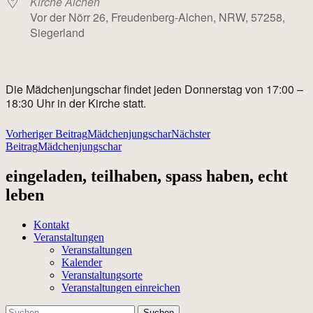
Kirche Alchen
Vor der Nörr 26, Freudenberg-Alchen, NRW, 57258,
Siegerland
Die Mädchenjungschar findet jeden Donnerstag von 17:00 –
18:30 Uhr in der Kirche statt.
Beitragsnavigation
Vorheriger Beitrag
Mädchenjungschar
Nächster
Beitrag
Mädchenjungschar
eingeladen, teilhaben, spass haben, echt
leben
Kontakt
Veranstaltungen
Veranstaltungen
Kalender
Veranstaltungsorte
Veranstaltungen einreichen
Suchen