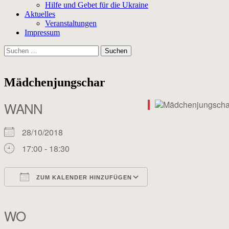
Hilfe und Gebet für die Ukraine
Aktuelles
Veranstaltungen
Impressum
Suchen
nach:
Mädchenjungschar
WANN
28/10/2018
17:00 - 18:30
ZUM KALENDER HINZUFÜGEN
ICS herunterladen
Google Kalender
iCalendar
Office 365
Outlook Live
WO