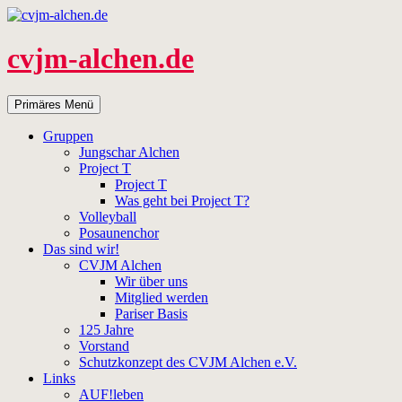
Zum
Inhalt
springen
cvjm-alchen.de
Suchen
Primäres Menü
Gruppen
Jungschar Alchen
Project T
Project T
Was geht bei Project T?
Volleyball
Posaunenchor
Das sind wir!
CVJM Alchen
Wir über uns
Mitglied werden
Pariser Basis
125 Jahre
Vorstand
Schutzkonzept des CVJM Alchen e.V.
Links
AUF!leben