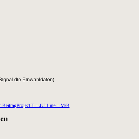
Signal die Einwahldaten)
 Beitrag
Project T – JU-Line – M/B
ben