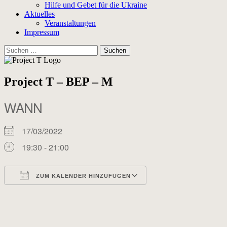
Hilfe und Gebet für die Ukraine
Aktuelles
Veranstaltungen
Impressum
Suchen
nach:
Project T – BEP – M
WANN
17/03/2022
19:30 - 21:00
ZUM KALENDER HINZUFÜGEN
ICS herunterladen
Google Kalender
iCalendar
Office 365
Outlook Live