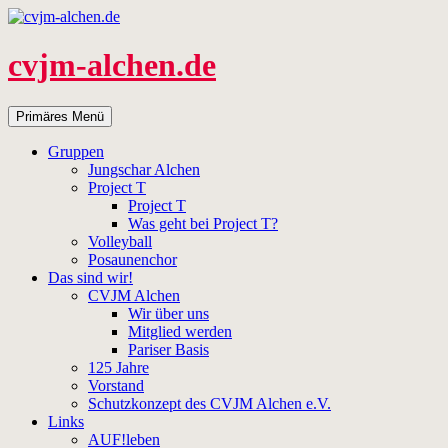
Zum
Inhalt
springen
cvjm-alchen.de
Suchen
Primäres Menü
Gruppen
Jungschar Alchen
Project T
Project T
Was geht bei Project T?
Volleyball
Posaunenchor
Das sind wir!
CVJM Alchen
Wir über uns
Mitglied werden
Pariser Basis
125 Jahre
Vorstand
Schutzkonzept des CVJM Alchen e.V.
Links
AUF!leben