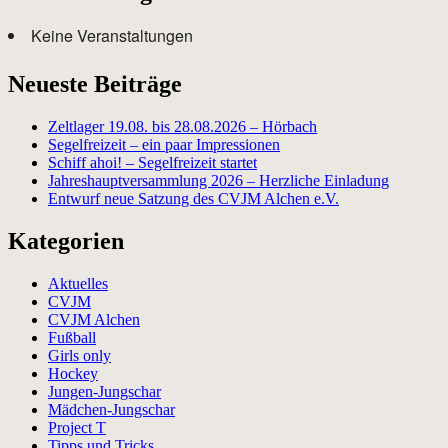
Keine Veranstaltungen
Neueste Beiträge
Zeltlager 19.08. bis 28.08.2026 – Hörbach
Segelfreizeit – ein paar Impressionen
Schiff ahoi! – Segelfreizeit startet
Jahreshauptversammlung 2026 – Herzliche Einladung
Entwurf neue Satzung des CVJM Alchen e.V.
Kategorien
Aktuelles
CVJM
CVJM Alchen
Fußball
Girls only
Hockey
Jungen-Jungschar
Mädchen-Jungschar
Project T
Tipps und Tricks