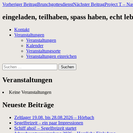
Beitragsnavigation
Vorheriger Beitrag
Brunchgottesdienst
Nächster Beitrag
Project T – Na
eingeladen, teilhaben, spass haben, echt le
Kontakt
Veranstaltungen
Veranstaltungen
Kalender
Veranstaltungsorte
Veranstaltungen einreichen
Suchen
nach:
Veranstaltungen
Keine Veranstaltungen
Neueste Beiträge
Zeltlager 19.08. bis 28.08.2026 – Hörbach
Segelfreizeit – ein paar Impressionen
Schiff ahoi! – Segelfreizeit startet