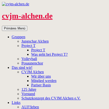
Zum
Inhalt
springen
cvjm-alchen.de
Suchen
Primäres Menü
Gruppen
Jungschar Alchen
Project T
Project T
Was geht bei Project T?
Volleyball
Posaunenchor
Das sind wir!
CVJM Alchen
Wir über uns
Mitglied werden
Pariser Basis
125 Jahre
Vorstand
Schutzkonzept des CVJM Alchen e.V.
Links
AUF!leben