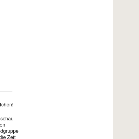
———
lchen!
 schau
hen
endgruppe
ie Zeit