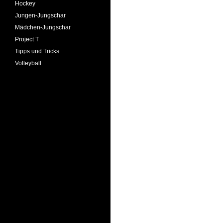
Hockey
Jungen-Jungschar
Mädchen-Jungschar
Project T
Tipps und Tricks
Volleyball