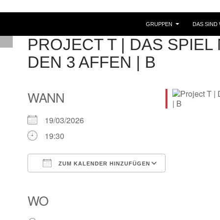
GRUPPEN
DAS SIND 
PROJECT T | DAS SPIEL 
DEN 3 AFFEN | B
WANN
19/03/2026
19:30
ZUM KALENDER HINZUFÜGEN
ICS herunterladen
Google Kalender
iCalendar
Office 365
Outlook Live
WO