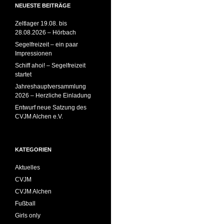
NEUESTE BEITRÄGE
Zeltlager 19.08. bis
28.08.2026 – Hörbach
Segelfreizeit – ein paar
Impressionen
Schiff ahoi! – Segelfreizeit
startet
Jahreshauptversammlung
2026 – Herzliche Einladung
Entwurf neue Satzung des
CVJM Alchen e.V.
KATEGORIEN
Aktuelles
CVJM
CVJM Alchen
Fußball
Girls only