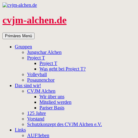
Zum
Inhalt
springen
cvjm-alchen.de
Suchen
Primäres Menü
Gruppen
Jungschar Alchen
Project T
Project T
Was geht bei Project T?
Volleyball
Posaunenchor
Das sind wir!
CVJM Alchen
Wir über uns
Mitglied werden
Pariser Basis
125 Jahre
Vorstand
Schutzkonzept des CVJM Alchen e.V.
Links
AUF!leben