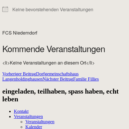
Keine bevorstehenden Veranstaltungen
FCS Niederndorf
Kommende Veranstaltungen
<li>Keine Veranstaltungen an diesem Ort</li>
Beitragsnavigation
Vorheriger Beitrag
Dorfgemeinschaftshaus
Langenholdinghausen
Nächster Beitrag
Familie Fillies
eingeladen, teilhaben, spass haben, echt
leben
Kontakt
Veranstaltungen
Veranstaltungen
Kalender