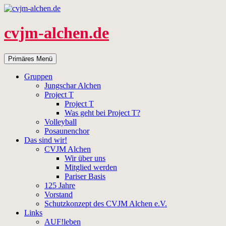
Zum
Inhalt
springen
cvjm-alchen.de
Suchen
Primäres Menü
Gruppen
Jungschar Alchen
Project T
Project T
Was geht bei Project T?
Volleyball
Posaunenchor
Das sind wir!
CVJM Alchen
Wir über uns
Mitglied werden
Pariser Basis
125 Jahre
Vorstand
Schutzkonzept des CVJM Alchen e.V.
Links
AUF!leben