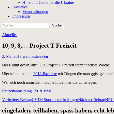
Hilfe und Gebet für die Ukraine
Aktuelles
Veranstaltungen
Impressum
Suchen
nach:
Aktuelles
10, 9, 8,… Project T Freizeit
2. Mai 2018
webmastercvjm
Der Count down läuft. Die Project T Freizeit startet nächste Woche.
Hier schon mal die
2018-Packliste
mit Dingen die man ggfs. gebrauche
Wer sich noch anmelden möchte findet hier die Unterlagen:
Freizeitanmeldung_2018_final
Beitragsnavigation
Vorheriger Beitrag
CVJM Sportmesse in Siegen
Nächster Beitrag
NEU! 
eingeladen, teilhaben, spass haben, echt le