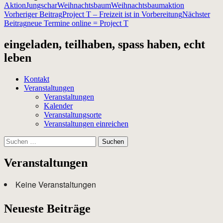
Aktion
Jungschar
Weihnachtsbaum
Weihnachtsbaumaktion
Beitragsnavigation
Vorheriger Beitrag
Project T – Freizeit ist in Vorbereitung
Nächster
Beitrag
neue Termine online = Project T
eingeladen, teilhaben, spass haben, echt
leben
Kontakt
Veranstaltungen
Veranstaltungen
Kalender
Veranstaltungsorte
Veranstaltungen einreichen
Suchen
nach:
Veranstaltungen
Keine Veranstaltungen
Neueste Beiträge