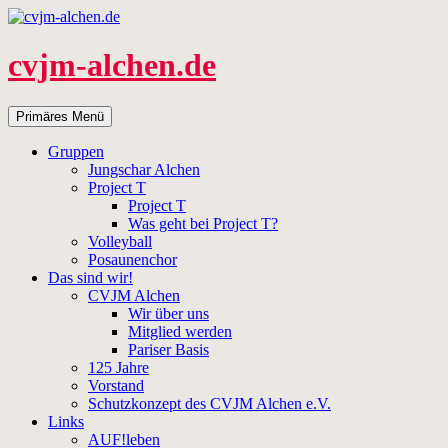
Zum
Inhalt
springen
cvjm-alchen.de
Suchen
Primäres Menü
Gruppen
Jungschar Alchen
Project T
Project T
Was geht bei Project T?
Volleyball
Posaunenchor
Das sind wir!
CVJM Alchen
Wir über uns
Mitglied werden
Pariser Basis
125 Jahre
Vorstand
Schutzkonzept des CVJM Alchen e.V.
Links
AUF!leben