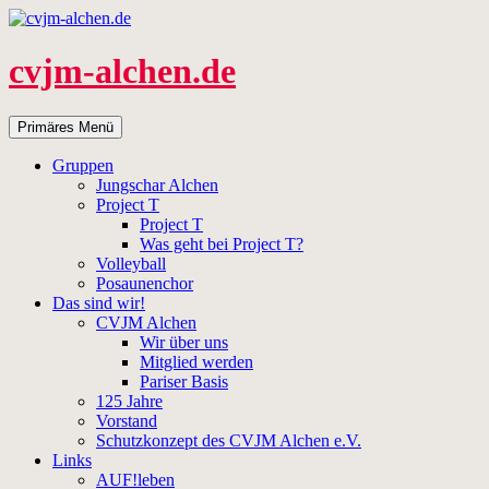
Zum
Inhalt
springen
cvjm-alchen.de
Suchen
Primäres Menü
Gruppen
Jungschar Alchen
Project T
Project T
Was geht bei Project T?
Volleyball
Posaunenchor
Das sind wir!
CVJM Alchen
Wir über uns
Mitglied werden
Pariser Basis
125 Jahre
Vorstand
Schutzkonzept des CVJM Alchen e.V.
Links
AUF!leben