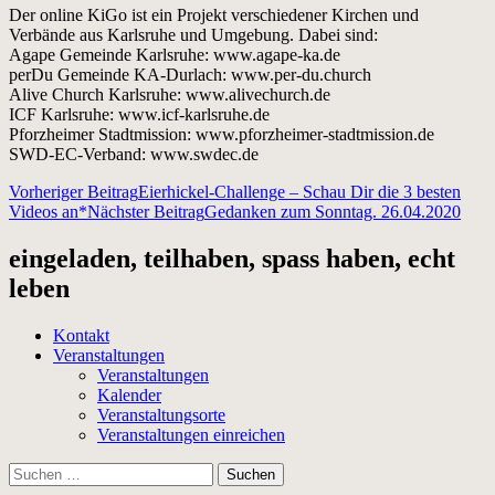
Der online KiGo ist ein Projekt verschiedener Kirchen und
Verbände aus Karlsruhe und Umgebung. Dabei sind:
Agape Gemeinde Karlsruhe: www.agape-ka.de
perDu Gemeinde KA-Durlach: www.per-du.church
Alive Church Karlsruhe: www.alivechurch.de
ICF Karlsruhe: www.icf-karlsruhe.de
Pforzheimer Stadtmission: www.pforzheimer-stadtmission.de
SWD-EC-Verband: www.swdec.de
Beitragsnavigation
Vorheriger Beitrag
Eierhickel-Challenge – Schau Dir die 3 besten
Videos an*
Nächster Beitrag
Gedanken zum Sonntag. 26.04.2020
eingeladen, teilhaben, spass haben, echt
leben
Kontakt
Veranstaltungen
Veranstaltungen
Kalender
Veranstaltungsorte
Veranstaltungen einreichen
Suchen
nach: