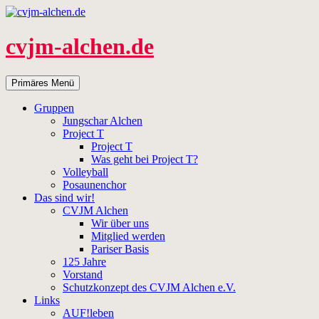
Zum
Inhalt
springen
cvjm-alchen.de
Suchen
Primäres Menü
Gruppen
Jungschar Alchen
Project T
Project T
Was geht bei Project T?
Volleyball
Posaunenchor
Das sind wir!
CVJM Alchen
Wir über uns
Mitglied werden
Pariser Basis
125 Jahre
Vorstand
Schutzkonzept des CVJM Alchen e.V.
Links
AUF!leben