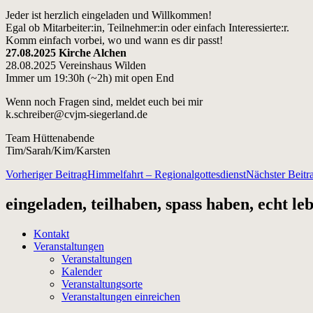
Jeder ist herzlich eingeladen und Willkommen!
Egal ob Mitarbeiter:in, Teilnehmer:in oder einfach Interessierte:r.
Komm einfach vorbei, wo und wann es dir passt!
27.08.2025 Kirche Alchen
28.08.2025 Vereinshaus Wilden
Immer um 19:30h (~2h) mit open End
Wenn noch Fragen sind, meldet euch bei mir
k.schreiber@cvjm-siegerland.de
Team Hüttenabende
Tim/Sarah/Kim/Karsten
Beitragsnavigation
Vorheriger Beitrag
Himmelfahrt – Regionalgottesdienst
Nächster Beitr
eingeladen, teilhaben, spass haben, echt le
Kontakt
Veranstaltungen
Veranstaltungen
Kalender
Veranstaltungsorte
Veranstaltungen einreichen