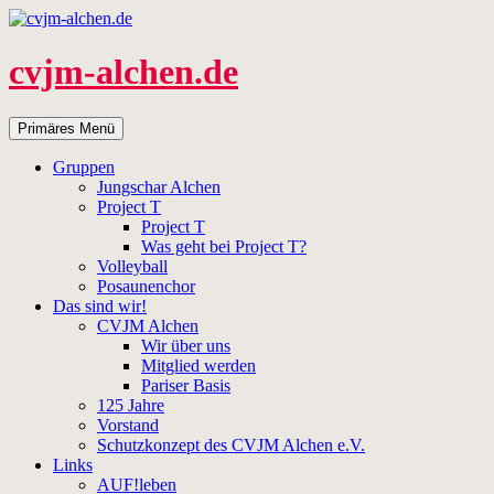
Zum
Inhalt
springen
cvjm-alchen.de
Suchen
Primäres Menü
Gruppen
Jungschar Alchen
Project T
Project T
Was geht bei Project T?
Volleyball
Posaunenchor
Das sind wir!
CVJM Alchen
Wir über uns
Mitglied werden
Pariser Basis
125 Jahre
Vorstand
Schutzkonzept des CVJM Alchen e.V.
Links
AUF!leben