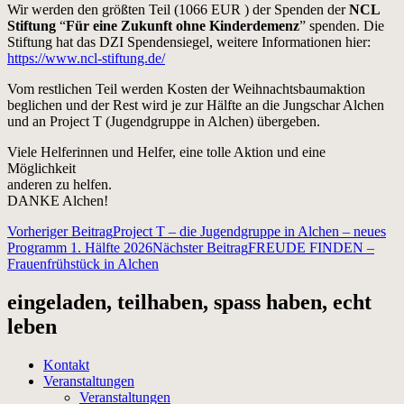
Wir werden den größten Teil (1066 EUR ) der Spenden der
NCL
Stiftung
“
Für eine Zukunft ohne Kinderdemenz
” spenden. Die
Stiftung hat das DZI Spendensiegel, weitere Informationen hier:
https://www.ncl-stiftung.de/
Vom restlichen Teil werden Kosten der Weihnachtsbaumaktion
beglichen und der Rest wird je zur Hälfte an die Jungschar Alchen
und an Project T (Jugendgruppe in Alchen) übergeben.
Viele Helferinnen und Helfer, eine tolle Aktion und eine
Möglichkeit
anderen zu helfen.
DANKE Alchen!
Beitragsnavigation
Vorheriger Beitrag
Project T – die Jugendgruppe in Alchen – neues
Programm 1. Hälfte 2026
Nächster Beitrag
FREUDE FINDEN –
Frauenfrühstück in Alchen
eingeladen, teilhaben, spass haben, echt
leben
Kontakt
Veranstaltungen
Veranstaltungen