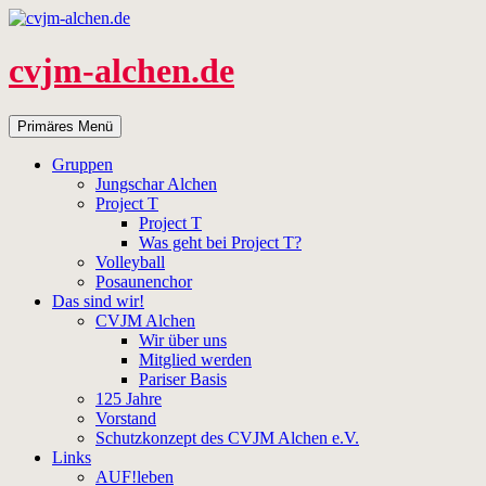
Zum
Inhalt
springen
cvjm-alchen.de
Suchen
Primäres Menü
Gruppen
Jungschar Alchen
Project T
Project T
Was geht bei Project T?
Volleyball
Posaunenchor
Das sind wir!
CVJM Alchen
Wir über uns
Mitglied werden
Pariser Basis
125 Jahre
Vorstand
Schutzkonzept des CVJM Alchen e.V.
Links
AUF!leben