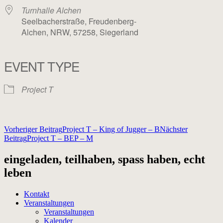
Turnhalle Alchen
Seelbacherstraße, Freudenberg-
Alchen, NRW, 57258, Siegerland
EVENT TYPE
Project T
Beitragsnavigation
Vorheriger Beitrag
Project T – King of Jugger – B
Nächster
Beitrag
Project T – BEP – M
eingeladen, teilhaben, spass haben, echt
leben
Kontakt
Veranstaltungen
Veranstaltungen
Kalender