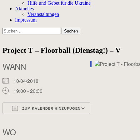
Hilfe und Gebet für die Ukraine
Aktuelles
Veranstaltungen
Impressum
Suchen
nach:
Project T – Floorball (Dienstag!) – V
WANN
10/04/2018
19:00 - 20:30
ZUM KALENDER HINZUFÜGEN
ICS herunterladen
Google Kalender
iCalendar
Office 365
Outlook Live
WO