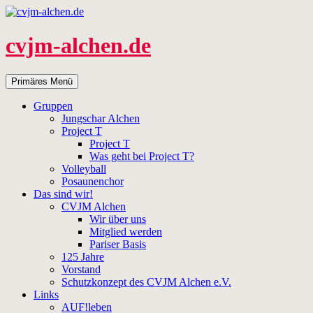
Zum
Inhalt
springen
cvjm-alchen.de
Suchen
Primäres Menü
Gruppen
Jungschar Alchen
Project T
Project T
Was geht bei Project T?
Volleyball
Posaunenchor
Das sind wir!
CVJM Alchen
Wir über uns
Mitglied werden
Pariser Basis
125 Jahre
Vorstand
Schutzkonzept des CVJM Alchen e.V.
Links
AUF!leben