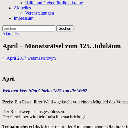
Hilfe und Gebet für die Ukraine
Aktuelles
Veranstaltungen
Impressum
Suchen
nach:
Aktuelles
April – Monatsrätsel zum 125. Jubiläum
4. April 2017
webmastercvjm
April
Welchen Vers trägt Chirho 1881 um die Welt?
Preis:
Ein Essen Ihrer Wahl – gekocht von einem Mitglied des Vorsta
Der Rechtsweg ist ausgeschlossen.
Der Gewinner wird telefonisch benachrichtigt.
Teilnahmeberechtigt:
Jeder der in der Kirchengemeinde Oberholzklau