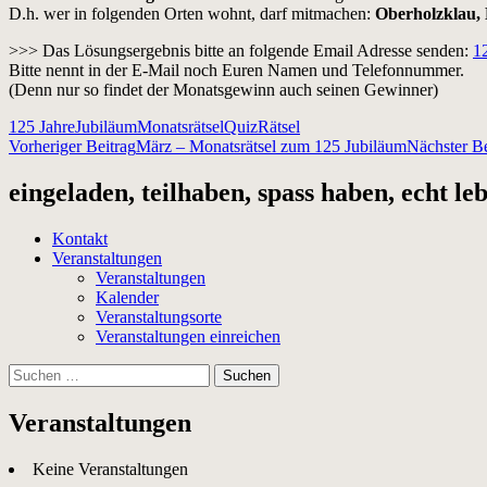
D.h. wer in folgenden Orten wohnt, darf mitmachen:
Oberholzklau, 
>>> Das Lösungsergebnis bitte an folgende Email Adresse senden:
1
Bitte nennt in der E-Mail noch Euren Namen und Telefonnummer.
(Denn nur so findet der Monatsgewinn auch seinen Gewinner)
125 Jahre
Jubiläum
Monatsrätsel
Quiz
Rätsel
Beitragsnavigation
Vorheriger Beitrag
März – Monatsrätsel zum 125 Jubiläum
Nächster Be
eingeladen, teilhaben, spass haben, echt le
Kontakt
Veranstaltungen
Veranstaltungen
Kalender
Veranstaltungsorte
Veranstaltungen einreichen
Suchen
nach:
Veranstaltungen
Keine Veranstaltungen