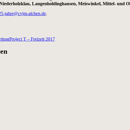
Niederholzklau, Langenholdinghausen, Meiswinkel, Mittel- und O
25-jahre@cvjm-alchen.de
.
itrag
Project T – Freizeit 2017
ben