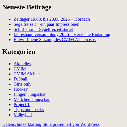
Neueste Beiträge
Zeltlager 19.08. bis 28.08.2026 – Hörbach
Segelfreizeit – ein paar Impressionen
Schiff ahoi! – Segelfreizeit startet
Jahreshauptversammlung 2026 – Herzliche Einladung
Entwurf neue Satzung des CVJM Alchen e.V.
Kategorien
Aktuelles
CVJM
CVJM Alchen
Fußball
Girls only
Hockey
Jungen-Jungschar
Mädchen-Jungschar
Project T
Tipps und Tricks
Volleyball
Datenschutzerklärung
Stolz präsentiert von WordPress