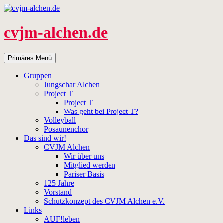
Zum
Inhalt
springen
cvjm-alchen.de
Suchen
Primäres Menü
Gruppen
Jungschar Alchen
Project T
Project T
Was geht bei Project T?
Volleyball
Posaunenchor
Das sind wir!
CVJM Alchen
Wir über uns
Mitglied werden
Pariser Basis
125 Jahre
Vorstand
Schutzkonzept des CVJM Alchen e.V.
Links
AUF!leben