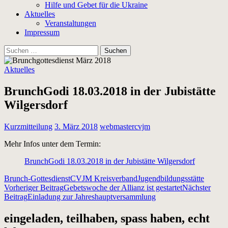
Hilfe und Gebet für die Ukraine
Aktuelles
Veranstaltungen
Impressum
Suchen
nach:
Aktuelles
BrunchGodi 18.03.2018 in der Jubistätte
Wilgersdorf
Kurzmitteilung
3. März 2018
webmastercvjm
Mehr Infos unter dem Termin:
BrunchGodi 18.03.2018 in der Jubistätte Wilgersdorf
Brunch-Gottesdienst
CVJM Kreisverband
Jugendbildungsstätte
Beitragsnavigation
Vorheriger Beitrag
Gebetswoche der Allianz ist gestartet
Nächster
Beitrag
Einladung zur Jahreshauptversammlung
eingeladen, teilhaben, spass haben, echt