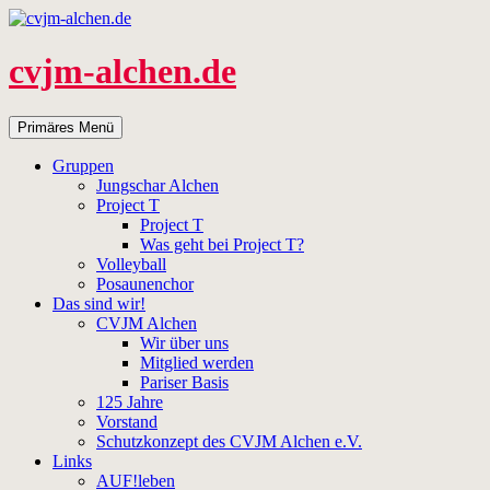
Zum
Inhalt
springen
cvjm-alchen.de
Suchen
Primäres Menü
Gruppen
Jungschar Alchen
Project T
Project T
Was geht bei Project T?
Volleyball
Posaunenchor
Das sind wir!
CVJM Alchen
Wir über uns
Mitglied werden
Pariser Basis
125 Jahre
Vorstand
Schutzkonzept des CVJM Alchen e.V.
Links
AUF!leben